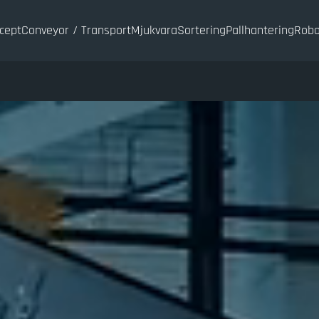
cept
Conveyor / Transport
Mjukvara
Sortering
Pallhantering
Robo