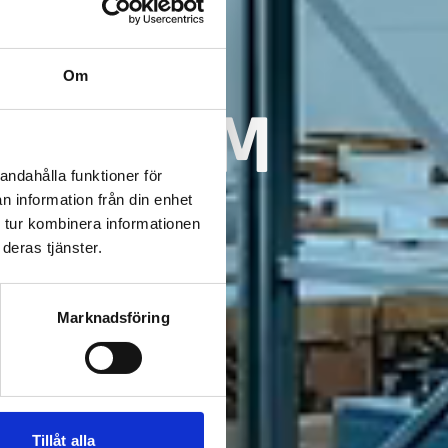
Om
K GENOM
andahålla funktioner för
ION
n information från din enhet
 tur kombinera informationen
deras tjänster.
Marknadsföring
ning.
ryggare
Tillåt alla