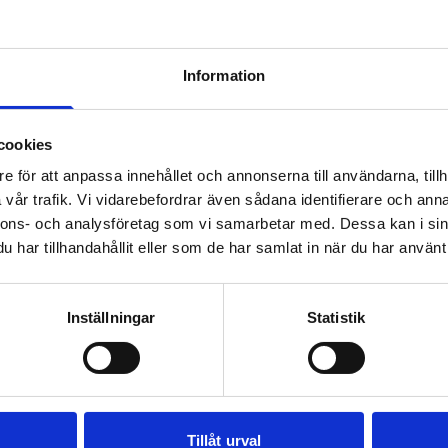
Information
LAD LOGISTI
cookies
e för att anpassa innehållet och annonserna till användarna, tillh
ART AUTOMAT
vår trafik. Vi vidarebefordrar även sådana identifierare och anna
nnons- och analysföretag som vi samarbetar med. Dessa kan i sin
har tillhandahållit eller som de har samlat in när du har använt 
Inställningar
Statistik
kapar effektiva logistiklösningar från koncept till driftsätt
kus på ökad lönsamhet gör vi logistikflöden smartare, t
och skalbara för framtiden.
Tillåt urval