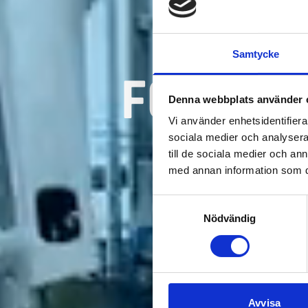
Samtycke
FÖRENK
Denna webbplats använder 
Vi använder enhetsidentifierar
SM
sociala medier och analysera 
till de sociala medier och a
med annan information som du 
Samtyckesval
Nödvändig
Vi s
Med fo
Avvisa