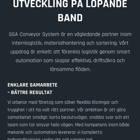
UTVECKLING PÅ LÖPANDE
BAND
SGA Conveyor System är en vägledande partner inom
internlogistik, materialhantering och sortering. Vårt
uppdrag är enkelt: att förenkla logistik genom smart
automation som skapar effektiva, driftsäkra och
lönsamma flöden.
ENKLARE SAMARBETE
– BÄTTRE RESULTAT
Vi arbetar med företag som söker flexibla lösningar och
trygghet i att ha valt rätt partner. Vår ambition är att göra
samarbetet smidigt: korta beslutsvägar, snabba svar och ett
team som tar ansvar hela vägen. Med kompetens inom både
mekanik och automation levererar vi kompletta
helhetslösningar under ett och samma tak.