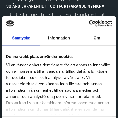
30 ÅRS ERFARENHET – OCH FORTFARANDE NYFIKNA
Efter tre decennier i branschen vet vi vad som krävs för att
skapa kostnadseffektiva och framtidssäkra lösningar. Men vi
lutar oss inte tillbaka – vi utvecklas hela tiden och ser varje
nytt projekt som en chans att förbättra både våra kunders
Samtycke
Information
Om
logistik och vårt eget erbjudande.
VI VÄXER TILLSAMMANS
MED VÅRA KUNDER
Denna webbplats använder cookies
För oss är partnerskap mer än ett ord. Vi värdesätter
Vi använder enhetsidentifierare för att anpassa innehållet
långsiktiga relationer och arbetar nära våra kunder för att
och annonserna till användarna, tillhandahålla funktioner
förstå utmaningar, hitta rätt lösning och snabbt kunna ställa
för sociala medier och analysera vår trafik. Vi
om när behoven förändras. Tillsammans skapar vi de bästa
vidarebefordrar även sådana identifierare och annan
flödena – och bygger för framtiden.
information från din enhet till de sociala medier och
VÅR HISTORIA
annons- och analysföretag som vi samarbetar med.
SGA grundades 1990 i Kinna av Sven Gunnar Andersson, med
Dessa kan i sin tur kombinera informationen med annan
fokus på materialhantering för industrin. Under 2000-talet
information som du har tillhandahållit eller som de har
växlade vi upp mot e-handeln, där paketsortering idag är vårt
samlat in när du har använt deras tjänster.